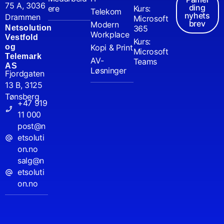
75 A, 3036
ding
ere
Kurs:
Telekom
nyhets
Drammen
Microsoft
brev
Modern
Netsolution
365
Workplace
Vestfold
Kurs:
og
Kopi & Print
Microsoft
Telemark
AV-
Teams
AS
Løsninger
Fjordgaten
13 B, 3125
Tønsberg
+47 919
11 000
post@n
etsoluti
on.no
salg@n
etsoluti
on.no