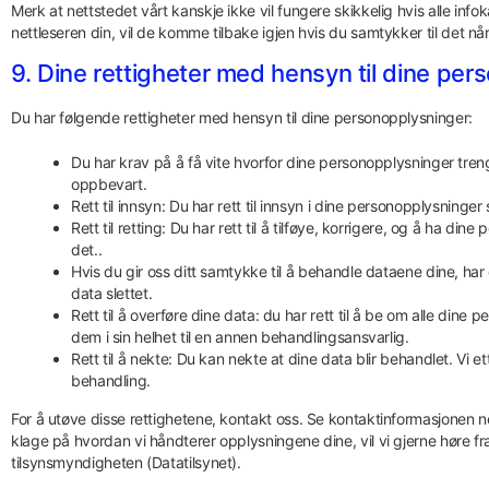
Merk at nettstedet vårt kanskje ikke vil fungere skikkelig hvis alle infokap
nettleseren din, vil de komme tilbake igjen hvis du samtykker til det nå
9. Dine rettigheter med hensyn til dine per
Du har følgende rettigheter med hensyn til dine personopplysninger:
Du har krav på å få vite hvorfor dine personopplysninger treng
oppbevart.
Rett til innsyn: Du har rett til innsyn i dine personopplysninger 
Rett til retting: Du har rett til å tilføye, korrigere, og å ha din
det..
Hvis du gir oss ditt samtykke til å behandle dataene dine, har 
data slettet.
Rett til å overføre dine data: du har rett til å be om alle din
dem i sin helhet til en annen behandlingsansvarlig.
Rett til å nekte: Du kan nekte at dine data blir behandlet. Vi
behandling.
For å utøve disse rettighetene, kontakt oss. Se kontaktinformasjonen n
klage på hvordan vi håndterer opplysningene dine, vil vi gjerne høre fra
tilsynsmyndigheten (Datatilsynet).