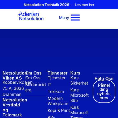
Netsolution Techtalk 2026
— Les mer her
Meny
Netsolution
Om Oss
Tjenester
Kurs
Om Oss
Tjenester
Kurs:
Viken AS
Følg Oss
Kobbervikdalen
Sikkerhet
Medarbeid
IT
Påmel
75 A, 3036
ding
ere
Kurs:
Telekom
nyhets
Drammen
Microsoft
brev
Modern
Netsolution
365
Workplace
Vestfold
Kurs:
og
Kopi & Print
Microsoft
Telemark
AV-
Teams