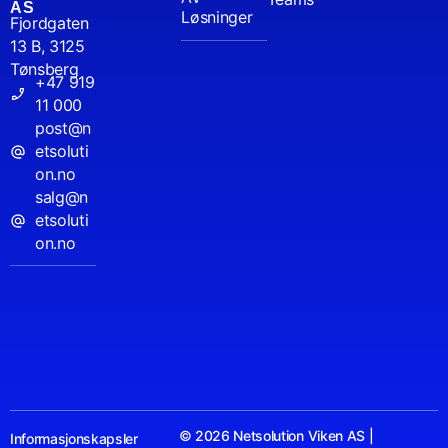
AS
Løsninger
Fjordgaten
13 B, 3125
Tønsberg
+47 919
11 000
post@n
etsoluti
on.no
salg@n
etsoluti
on.no
© 2026 Netsolution Viken AS |
Informasjonskapsler