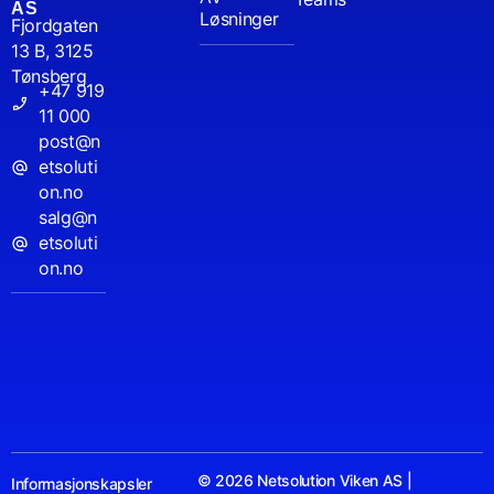
AS
Løsninger
Fjordgaten
13 B, 3125
Tønsberg
+47 919
11 000
post@n
etsoluti
on.no
salg@n
etsoluti
on.no
© 2026 Netsolution Viken AS |
Informasjonskapsler