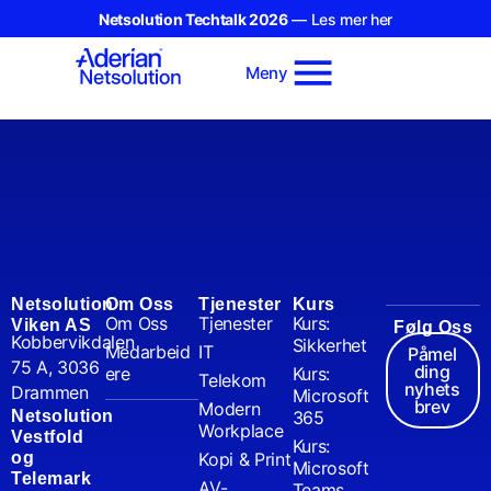
Netsolution Techtalk 2026
— Les mer her
Meny
Netsolution
Om Oss
Tjenester
Kurs
Om Oss
Tjenester
Kurs:
Viken AS
Følg Oss
Kobbervikdalen
Sikkerhet
Medarbeid
IT
Påmel
75 A, 3036
ding
ere
Kurs:
Telekom
nyhets
Drammen
Microsoft
brev
Modern
Netsolution
365
Workplace
Vestfold
Kurs:
og
Kopi & Print
Microsoft
Telemark
AV-
Teams